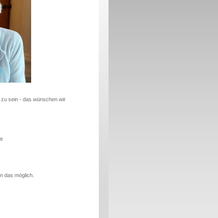
t zu sein - das wünschen wir
ge
n das möglich.