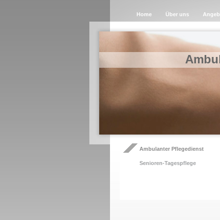
Home
Über uns
Angeb
Ambul
Ambulanter Pflegedienst
Senioren-Tagespflege