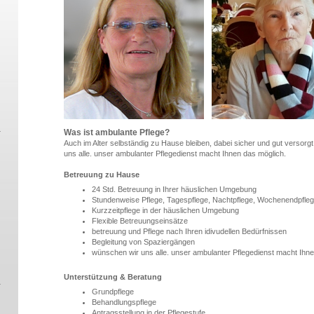
Was ist ambulante Pflege?
Auch im Alter selbständig zu Hause bleiben, dabei sicher und gut versorg
uns alle. unser ambulanter Pflegedienst macht Ihnen das möglich.
Betreuung zu Hause
24 Std. Betreuung in Ihrer häuslichen Umgebung
Stundenweise Pflege, Tagespflege, Nachtpflege, Wochenendpfle
Kurzzeitpflege in der häuslichen Umgebung
Flexible Betreuungseinsätze
betreuung und Pflege nach Ihren idivudellen Bedürfnissen
Begleitung von Spaziergängen
wünschen wir uns alle. unser ambulanter Pflegedienst macht Ihne
Unterstützung & Beratung
Grundpflege
Behandlungspflege
Antragsstellung in der Pflegestufe